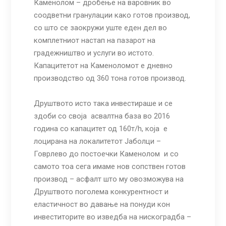
Каменолом – дробење на варовник во
соодветни гранулации како готов производ,
со што се заокружи уште еден дел во
комплетниот настап на пазарот на
градежништво и услуги во истото.
Капацитетот на Каменоломот е дневно
производство од 360 тона готов производ.
Друштвото исто така инвестираше и се
здоби со своја асвалтна база во 2016
година со капацитет од 160т/h, која е
лоцирана на локалитетот Јаболци –
Говрлево до постоечки Каменолом и со
самото тоа сега имаме нов сопствен готов
производ – асфалт што му овозможува на
Друштвото поголема конкурентност и
еластичност во давање на понуди кон
инвеститорите во изведба на нискоградба –