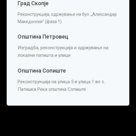
Град Скопје
Реконструкција, одржување на бул. „Александар
Македонски“ (фаза 1)
Општина Петровец
Изградба, реконструкција и одржување на
локални патишта и улици
Општина Сопиште
Реконструкција на улица 5 и улица 1 во с.
Патишка Река општина Сопиште