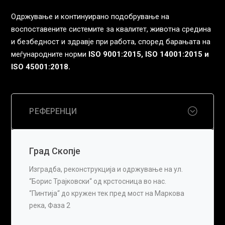
Одржување и континуирано подобрување на
воспоставените системите за квалитет, животна средина
и безбедност и здравје при работа, според барањата на
меѓународните норми
ISO 9001:2015, ISO 14001:2015 и
ISO 45001:2018.
РЕФЕРЕНЦИ
Град Скопје
Изградба, реконструкција и одржување на ул.
“Борис Трајковски“ од крстосница во нас.
“Пинтија“ до кружен тек пред мост на Маркова
река, Фаза 2