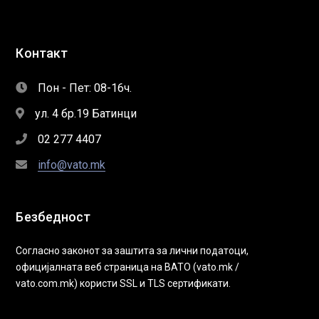
Контакт
Пон - Пет: 08-16ч.
ул. 4 бр.19 Батинци
02 277 4407
info@vato.mk
Безбедност
Согласно законот за заштита за лични податоци,
официјалната веб страница на ВАТО (vato.mk /
vato.com.mk) користи SSL и TLS сертификати.