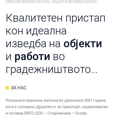
МИСЛИ ВНИМАТЕЛНО, РАБОТИ ВНИМАТЕЛНО
Квалитетен пристап
кон идеална
изведба на
објекти
и
работи
во
градежништвото…
ЗА НАС
Успешната приказна започна во далечната 2001 година
кога е основано Друштвото за транспорт, градежништво
и трговија ВАТО ДОО – Студеничани – Скопје.