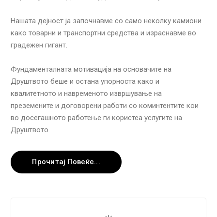
Нашата дејност ја започнавме со само неколку камиони
како товарни и транспортни средства и израснавме во
градежен гигант.
Фундаменталната мотивација на основачите на
Друштвото беше и остана упорноста како и
квалитетното и навременото извршување на
преземените и договорени работи со коминтентите кои
во досегашното работење ги користеа услугите на
Друштвото.
Прочитај Повеќе...