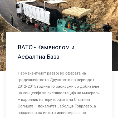
ВАТО - Каменолом и
Асфалтна База
Перманентниот развој во сферата на
градежништвото Друштвото во периодот
Warning
: Trying to access array offset on value of type bool
2012-2015 година го заокружи со добивање
in
/home/vato/www/www/wp-content/plugins/wprt-
на концесија за експллоатација на минерали
addons/shortcodes/contentbox.php
on line
62
– варовник на територијата на Општина
Сопиште – локалитет Јаболци-Говрлево, а
паралелно на истото инвестираше во