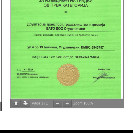
Page
1
/
1
Zoom
100%