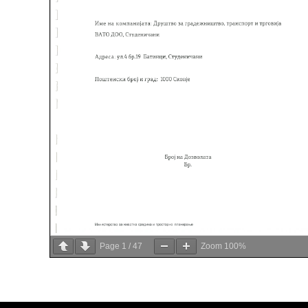
Page
1
/
47
Zoom
100%